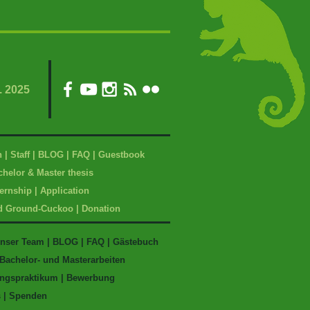
. 2025
n
|
Staff
|
BLOG
|
FAQ
|
Guestbook
helor & Master t
hesis
ternship
|
Application
d Ground-Cuckoo
|
Donation
nser Team
|
BLOG
|
FAQ
|
Gästebuch
Bachelor- und Masterarbeiten
ngspraktikum
|
Bewerbung
s
|
Spenden