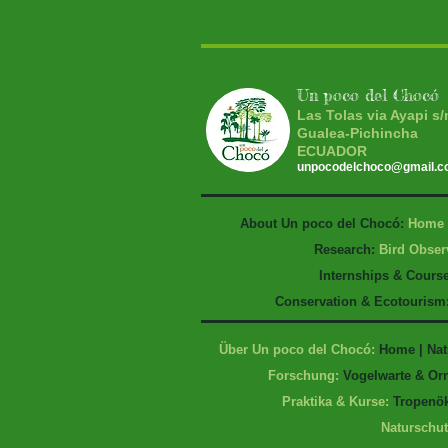
Un poco del Chocó
Las Tolas via Ayapi s/
Gualea-Pichincha
ECUADOR
unpocodelchoco@gmail.
About Un poco del Chocó:
Home
Research:
Bird Obser
Internships & Cours
Conservation & Ecotourism
Über Un poco del Chocó:
Home
|
Nat
Forschung:
Vogelwarte & Or
Praktika & Kurse
:
Tropenök
Naturschu