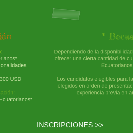
ión
* Beca
:
D
ependiendo de la disponibilid
r
ianos
*
ofrecer una cierta cantidad de c
ionalidades
Ecuatorianos
3
00 USD
Los candidatos elegibles para l
elegidos en orden de presentaci
cación:
experiencia previa en an
Ecuatorianos*
INSCRIPCIONES >>