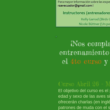
¡Nos compl
entrenamiento 
el
4to
curso
y 
Curso Abril
26 - 
El objetivo del curso es el
edad y sexo de las aves s
ofrecerán charlas
(en ingl
patrones de muda con el 