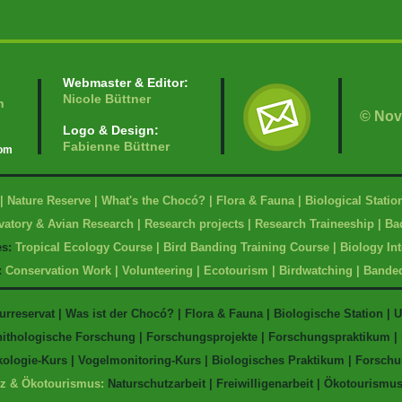
Webmaster & Editor:
Nicole Büttner
n
© Nov
Logo & Design:
Fabienne Büttner
com
|
Nature Reserve
|
What's the Chocó?
|
Flora & Fauna
|
Biological Statio
vatory & Avian Research
|
Research projects
|
Research Traineeship
|
Bac
es
:
Tropical Ecology Course
|
Bird Banding Training Course
|
Biology In
:
Conservation Work
|
Volunteering
|
Ecotourism
|
Birdwatching
|
Bande
urreservat
|
Was ist der Chocó?
|
Flora & Fauna
|
Biologische Station
|
U
nithologische Forschung
|
Forschungsprojekte
|
Forschungspraktikum
|
ologie-Kurs
|
Vogelmonitoring-Kurs
|
Biologisches Praktikum
|
Forschu
tz & Ökotourismus:
Naturschutzarbeit
|
Freiwilligenarbeit
|
Ökotourismu