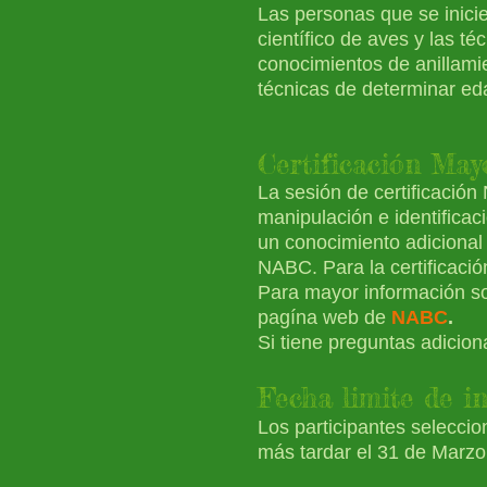
Las personas que se inici
científico de aves y las 
conocimientos de anillami
técnicas de determinar ed
Certificac
ión Mayo
La sesión de certificación
manipulación e identificac
un conocimiento adicional 
NABC. Para la certificaci
P
ara mayor información sob
pagína web de
NABC
.
Si tiene preguntas adicion
Fecha limite de i
Los participantes seleccio
más tardar el 31 de Marzo