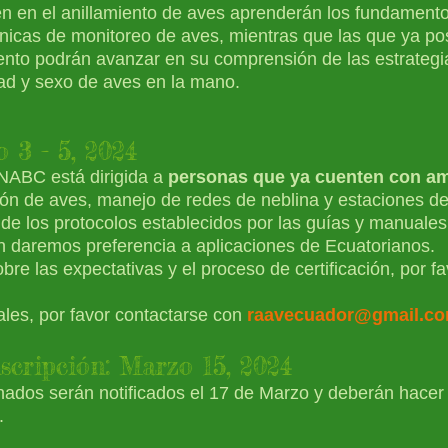
en en el anillamiento de aves aprenderán los fundamento
técnicas de monitoreo de aves, mientras que las que ya p
ento podrán avanzar en su comprensión de las estrategi
ad y sexo de aves en la mano.
 3 - 5, 2024
 NABC está dirigida a
personas que ya cuenten con am
ión de aves, manejo de redes de neblina y estaciones de
de los protocolos establecidos por las guías y manuales
ón daremos preferencia a aplicaciones de Ecuatorianos.
re las expectativas y el proceso de certificación, p
or f
ales, por favor co
ntactarse con
raavecuador@gmail.c
nscripción: Marzo 15
, 2024
nados serán notificados el 17 de Marzo y deberán hacer 
.